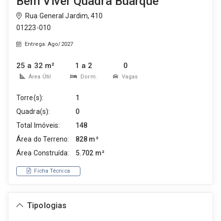
Bem Viver Quadra Buarque
Rua General Jardim, 410
01223-010
Entrega: Ago/2027
25 a 32 m²
1 a 2
0
Área Útil
Dorm.
Vagas
Torre(s):
1
Quadra(s):
0
Total Imóveis:
148
Área do Terreno:
828 m²
Área Construída:
5.702 m²
Ficha Técnica
Tipologias