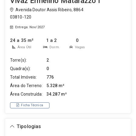
Vivaz Ermelino Matarazzo I
Avenida Doutor Assis Ribeiro, 8864
03810-120
Entrega: Nov/2027
24 a 35 m²
1 a 2
0
Área Útil
Dorm.
Vagas
Torre(s):
2
Quadra(s):
0
Total Imóveis:
776
Área do Terreno:
5.328 m²
Área Construída:
34.287 m²
Ficha Técnica
Tipologias