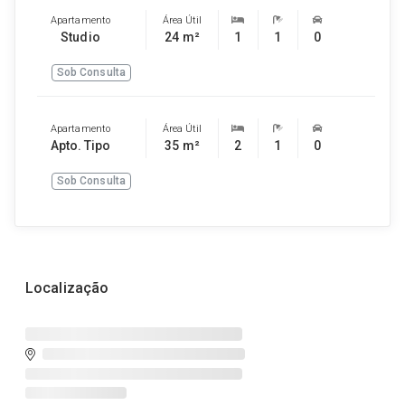
Apartamento
Área Útil
Studio
24 m²
1
1
0
Sob Consulta
Apartamento
Área Útil
Apto. Tipo
35 m²
2
1
0
Sob Consulta
Localização