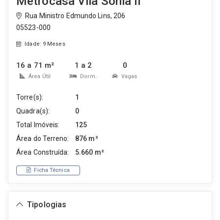
Metrocasa Vila Sônia II
Rua Ministro Edmundo Lins, 206
05523-000
Idade: 9 Meses
16 a 71 m²
1 a 2
0
Área Útil
Dorm.
Vagas
Torre(s):
1
Quadra(s):
0
Total Imóveis:
125
Área do Terreno:
876 m²
Área Construída:
5.660 m²
Ficha Técnica
Tipologias