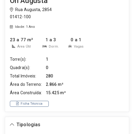
On Augusta
Rua Augusta, 2854
01412-100
Idade: 1 Ano
23 a 77 m²
1 a 3
0 a 1
Área Útil
Dorm.
Vagas
Torre(s):
1
Quadra(s):
0
Total Imóveis:
280
Área do Terreno:
2.866 m²
Área Construída:
15.425 m²
Ficha Técnica
Tipologias