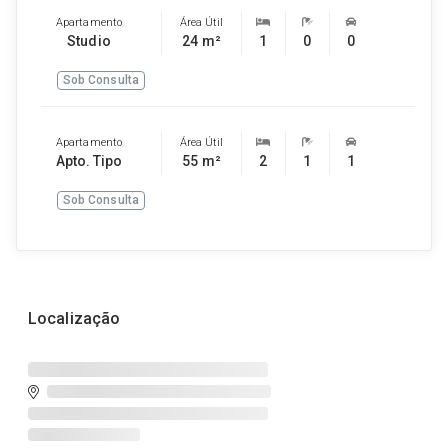
Apartamento
Área Útil
Studio
24 m²
1
0
0
Sob Consulta
Apartamento
Área Útil
Apto. Tipo
55 m²
2
1
1
Sob Consulta
Localização