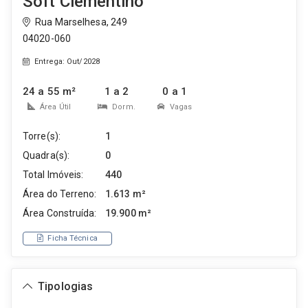
Soft Clementino
Rua Marselhesa, 249
04020-060
Entrega: Out/2028
24 a 55 m²
1 a 2
0 a 1
Área Útil
Dorm.
Vagas
Torre(s):
1
Quadra(s):
0
Total Imóveis:
440
Área do Terreno:
1.613 m²
Área Construída:
19.900 m²
Ficha Técnica
Tipologias