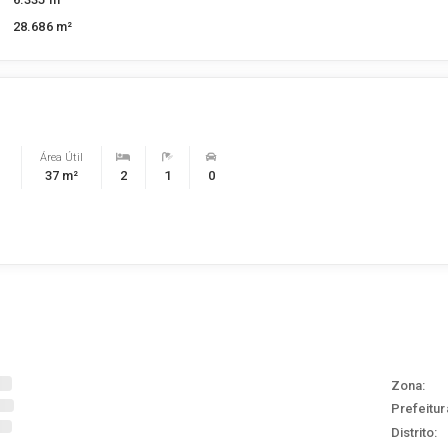
28.686 m²
Área Útil
37 m²
2
1
0
Zona:
Prefeitur
Distrito: