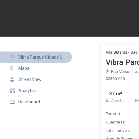
Vila Butantã - São
Vibra Parque Cidade Universitária
Vibra Par
Mapa
Rua Valson Lop
05360-020
Street View
Analytics
37 m²
Área Útil
Dashboard
Torre(s):
Quadra(s):
Total Imóveis:
Área do Terreno: