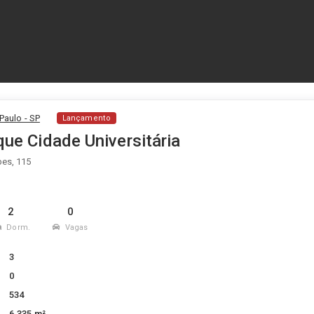
 Paulo - SP
Lançamento
que Cidade Universitária
es, 115
2
0
Dorm.
Vagas
3
0
534
6.335 m²