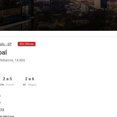
ulo - SP
Em Obras
bal
inheiros, 14.500
2 a 5
2 a 6
Dorm.
Vagas
4
0
472
65.802 m²