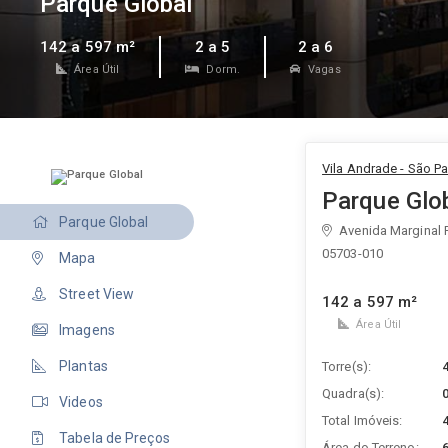
Parque Global
142 a 597 m²
2 a 5
2 a 6
Área Útil
Dorm.
Vagas
Vila Andrade - São Pa
Parque Glo
Parque Global
Avenida Marginal P
05703-010
Mapa
Street View
142 a 597 m²
Área Útil
Imagens
Plantas
Torre(s):
Quadra(s):
Videos
Total Imóveis:
Tabela de Preços
Área do Terreno: