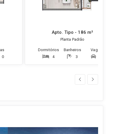
Apto. Tipo - 186 m²
Planta Padrão
as
Dormitórios
Banheiros
Vagas
0
4
3
3