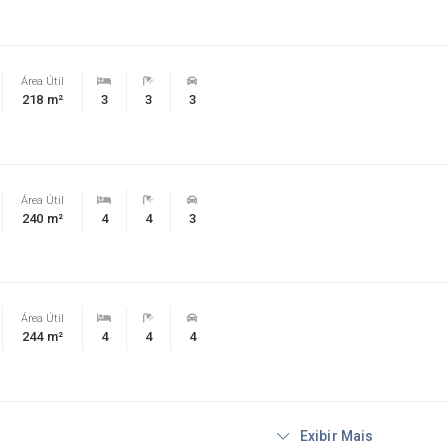
Área Útil
218 m²
3
3
3
Área Útil
240 m²
4
4
3
Área Útil
244 m²
4
4
4
Exibir Mais