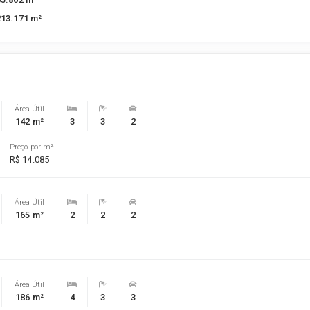
213.171 m²
Área Útil
142 m²
3
3
2
Preço por m²
R$ 14.085
Área Útil
165 m²
2
2
2
Área Útil
186 m²
4
3
3