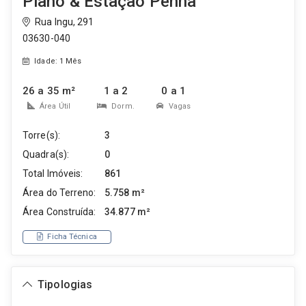
Plano & Estação Penha
Rua Ingu, 291
03630-040
Idade: 1 Mês
26 a 35 m²
1 a 2
0 a 1
Área Útil
Dorm.
Vagas
Torre(s):
3
Quadra(s):
0
Total Imóveis:
861
Área do Terreno:
5.758 m²
Área Construída:
34.877 m²
Ficha Técnica
Tipologias