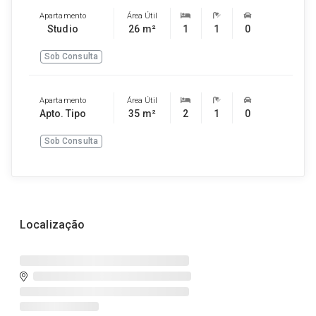
Apartamento
Área Útil
Studio
26 m²
1
1
0
Sob Consulta
Apartamento
Área Útil
Apto. Tipo
35 m²
2
1
0
Sob Consulta
Localização