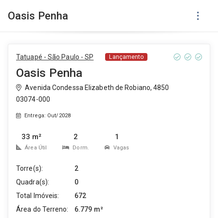
Oasis Penha
Tatuapé - São Paulo - SP
Lançamento
Oasis Penha
Avenida Condessa Elizabeth de Robiano, 4850
03074-000
Entrega: Out/2028
33 m²
2
1
Área Útil
Dorm.
Vagas
Torre(s):
2
Quadra(s):
0
Total Imóveis:
672
Área do Terreno:
6.779 m²