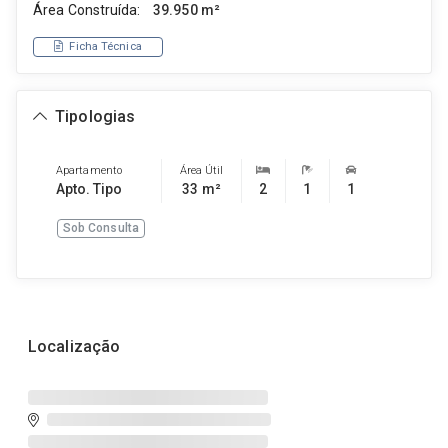
Área Construída:
39.950 m²
Ficha Técnica
Tipologias
Apartamento
Área Útil
Apto. Tipo
33 m²
2
1
1
Sob Consulta
Localização