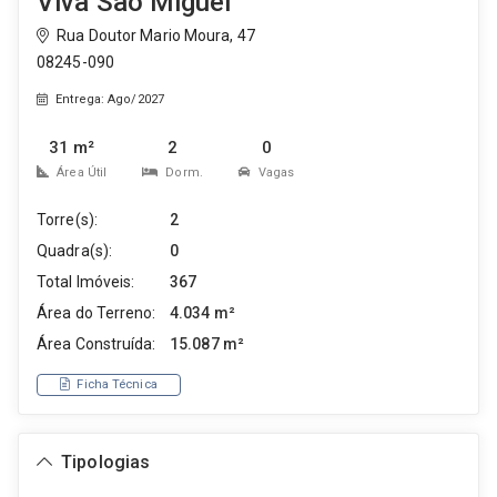
Viva São Miguel
Rua Doutor Mario Moura, 47
08245-090
Entrega: Ago/2027
31 m²
2
0
Área Útil
Dorm.
Vagas
Torre(s):
2
Quadra(s):
0
Total Imóveis:
367
Área do Terreno:
4.034 m²
Área Construída:
15.087 m²
Ficha Técnica
Tipologias