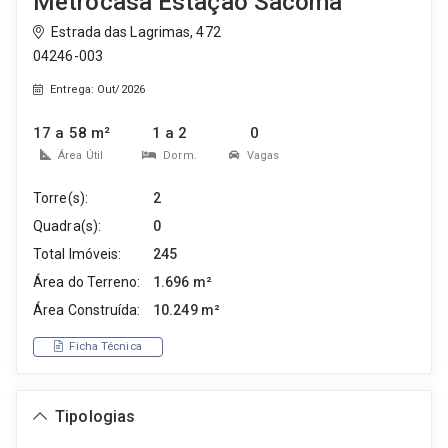
Metrocasa Estação Sacomã
Estrada das Lagrimas, 472
04246-003
Entrega: Out/2026
17 a 58 m²
1 a 2
0
Área Útil
Dorm.
Vagas
Torre(s):
2
Quadra(s):
0
Total Imóveis:
245
Área do Terreno:
1.696 m²
Área Construída:
10.249 m²
Ficha Técnica
Tipologias