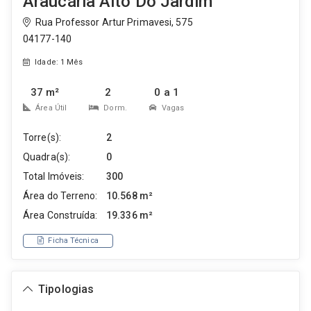
Araucária Alto Do Jardim
Rua Professor Artur Primavesi, 575
04177-140
Idade: 1 Mês
37 m²
2
0 a 1
Área Útil
Dorm.
Vagas
Torre(s):
2
Quadra(s):
0
Total Imóveis:
300
Área do Terreno:
10.568 m²
Área Construída:
19.336 m²
Ficha Técnica
Tipologias