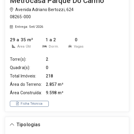
Metrocasa Parque Do Carmo
Avenida Adriano Bertozzi, 624
08265-000
Entrega: Set/2026
29 a 35 m²
1 a 2
0
Área Útil
Dorm.
Vagas
Torre(s):
2
Quadra(s):
0
Total Imóveis:
218
Área do Terreno:
2.857 m²
Área Construída:
9.598 m²
Ficha Técnica
Tipologias