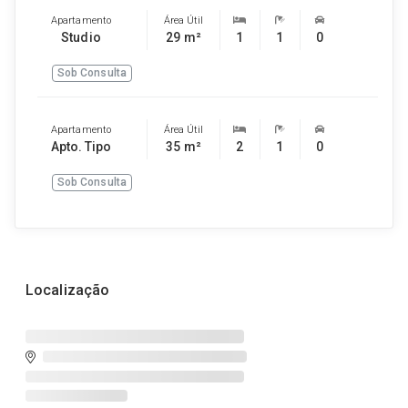
Apartamento
Área Útil
Studio
29 m²
1
1
0
Sob Consulta
Apartamento
Área Útil
Apto. Tipo
35 m²
2
1
0
Sob Consulta
Localização