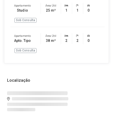
Apartamento
Área Útil
Studio
25 m²
1
1
0
Sob Consulta
Apartamento
Área Útil
Apto. Tipo
38 m²
2
2
0
Sob Consulta
Localização