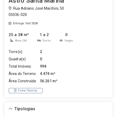
Astro Santa Marina
Rua Adriano José Marchini, 50
05036-020
Entrega: Set/2028
25 a 38 m²
1 a 2
0
Área Útil
Dorm.
Vagas
Torre(s):
2
Quadra(s):
0
Total Imóveis:
994
Área do Terreno:
4.474 m²
Área Construída:
56.261 m²
Ficha Técnica
Tipologias