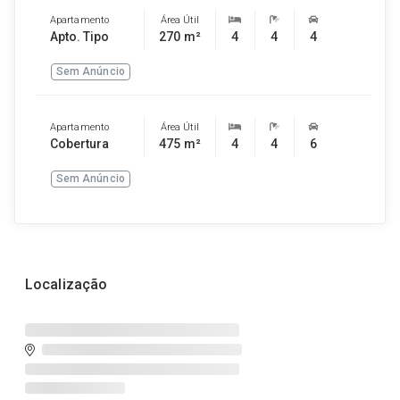
Apartamento
Área Útil
Apto. Tipo
270 m²
4
4
4
Sem Anúncio
Apartamento
Área Útil
Cobertura
475 m²
4
4
6
Sem Anúncio
Localização