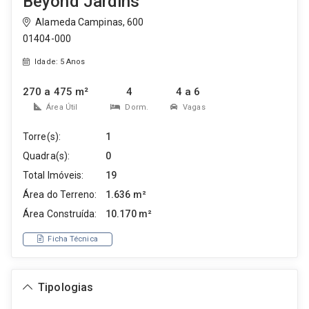
Beyond Jardins
Alameda Campinas, 600
01404-000
Idade: 5 Anos
270 a 475 m²
4
4 a 6
Área Útil
Dorm.
Vagas
Torre(s):
1
Quadra(s):
0
Total Imóveis:
19
Área do Terreno:
1.636 m²
Área Construída:
10.170 m²
Ficha Técnica
Tipologias