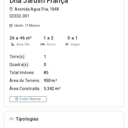
Dna Jardim França
Avenida Agua Fria, 1848
02332-001
Idade: 17 Meses
26 a 46 m²
1 a 2
0 a 1
Área Útil
Dorm.
Vagas
Torre(s):
1
Quadra(s):
0
Total Imóveis:
85
Área do Terreno:
950 m²
Área Construída:
5.342 m²
Ficha Técnica
Tipologias