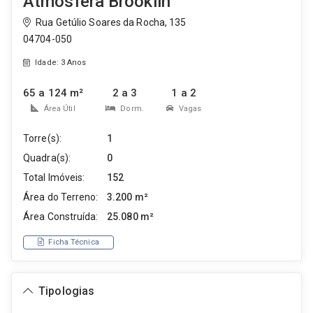
Atmosfera Brooklin
Rua Getúlio Soares da Rocha, 135
04704-050
Idade: 3 Anos
65 a 124 m²
2 a 3
1 a 2
Área Útil
Dorm.
Vagas
Torre(s):
1
Quadra(s):
0
Total Imóveis:
152
Área do Terreno:
3.200 m²
Área Construída:
25.080 m²
Ficha Técnica
Tipologias