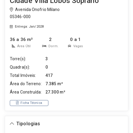
Cidade Villa Lobos Soprano
Avenida Onofrio Milano
05346-000
Entrega: Jan/2028
36 a 36 m²
2
0 a 1
Área Útil
Dorm.
Vagas
Torre(s):
3
Quadra(s):
0
Total Imóveis:
417
Área do Terreno:
7.385 m²
Área Construída:
27.300 m²
Ficha Técnica
Tipologias