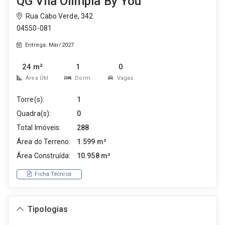
QG Vila Olímpia By You
Rua Cabo Verde, 342
04550-081
Entrega: Mar/2027
24 m²
1
0
Área Útil
Dorm.
Vagas
Torre(s):
1
Quadra(s):
0
Total Imóveis:
288
Área do Terreno:
1.599 m²
Área Construída:
10.958 m²
Ficha Técnica
Tipologias