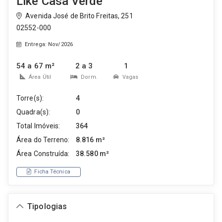
Like Casa Verde
Avenida José de Brito Freitas, 251
02552-000
Entrega: Nov/2026
54 a 67 m²
2 a 3
1
Área Útil
Dorm.
Vagas
Torre(s):
4
Quadra(s):
0
Total Imóveis:
364
Área do Terreno:
8.816 m²
Área Construída:
38.580 m²
Ficha Técnica
Tipologias