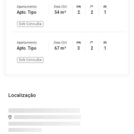
Apartamento
Área Útil
Apto. Tipo
54 m²
2
2
1
Sob Consulta
Apartamento
Área Útil
Apto. Tipo
67 m²
3
2
1
Sob Consulta
Localização