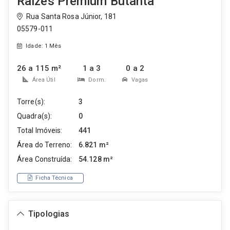
Raizes Premium Butantã
Rua Santa Rosa Júnior, 181
05579-011
Idade: 1 Mês
26 a 115 m²
1 a 3
0 a 2
Área Útil
Dorm.
Vagas
Torre(s):
3
Quadra(s):
0
Total Imóveis:
441
Área do Terreno:
6.821 m²
Área Construída:
54.128 m²
Ficha Técnica
Tipologias