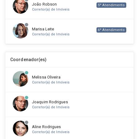
João Robson
5º Atendimento
Corretor(a) de Imóveis
Marisa Leite
6º Atendimento
Corretor(a) de Imóveis
Antônio Bezerra
7º Atendimento
Coordenador(es)
Corretor(a) de Imóveis
Melissa Oliveira
Livia Hatchensen
8º Atendimento
Corretor(a) de Imóveis
Corretor(a) de Imóveis
Joaquim Rodrigues
Melissa Oliveira
9º Atendimento
Corretor(a) de Imóveis
Corretor(a) de Imóveis
Aline Rodrigues
Joaquim Rodrigues
10º Atendimento
Corretor(a) de Imóveis
Corretor(a) de Imóveis