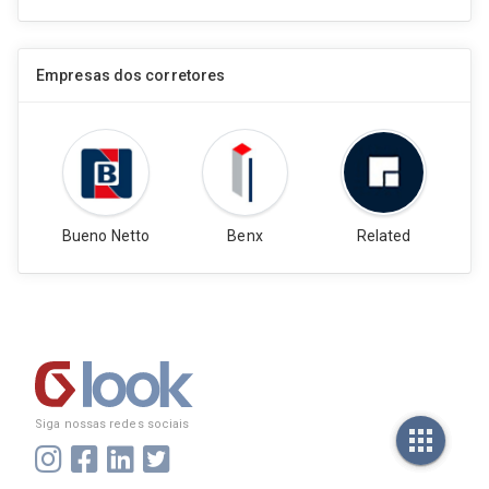
Aline Rodrigues
11º Atendimento
Corretor(a) de Imóveis
Empresas dos corretores
Olivera Matias
12º Atendimento
Corretor(a) de Imóveis
João Robson
13º Atendimento
Bueno Netto
Benx
Related
Corretor(a) de Imóveis
Marisa Leite
14º Atendimento
Corretor(a) de Imóveis
Antônio Bezerra
15º Atendimento
Corretor(a) de Imóveis
Siga nossas redes sociais