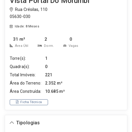
Vista Portal Do Morumbi
Rua Crésilas, 110
05630-030
Idade: 8 Meses
31 m²
2
0
Área Útil
Dorm.
Vagas
Torre(s):
1
Quadra(s):
0
Total Imóveis:
221
Área do Terreno:
2.352 m²
Área Construída:
10.685 m²
Ficha Técnica
Tipologias