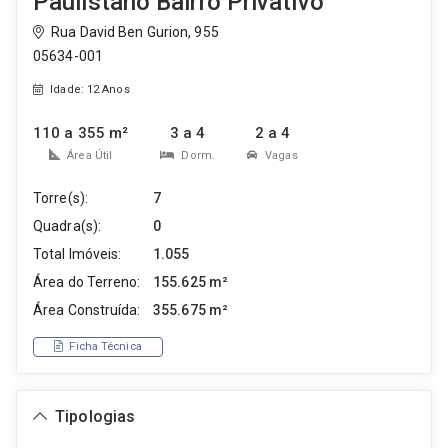
Paulistano Bairro Privativo
Rua David Ben Gurion, 955
05634-001
Idade: 12 Anos
110 a 355 m²
3 a 4
2 a 4
Área Útil
Dorm.
Vagas
Torre(s):
7
Quadra(s):
0
Total Imóveis:
1.055
Área do Terreno:
155.625 m²
Área Construída:
355.675 m²
Ficha Técnica
Tipologias