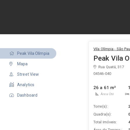
Vila Olímpia - São Pau
Peak Vila Olímpia
Peak Vila O
Mapa
Rua Quatá, 317
04546-040
Street View
Analytics
26 a 61 m²
1
Área Útil
Dashboard
Torre(s):
Quadra(s):
Total Imóveis:
Área do Terreno: