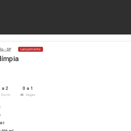
lo - SP
Lançamento
límpia
 a 2
0 a 1
Dorm.
Vagas
2
0
461
2.936 m²