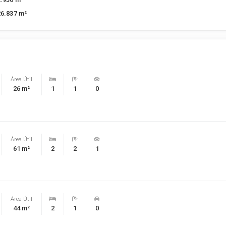
26.837 m²
Área Útil
26 m²
1
1
0
Área Útil
61 m²
2
2
1
Área Útil
44 m²
2
1
0