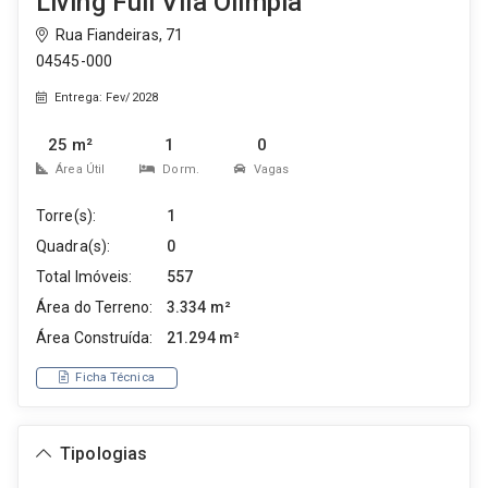
Living Full Vila Olímpia
Rua Fiandeiras, 71
04545-000
Entrega: Fev/2028
25 m²
1
0
Área Útil
Dorm.
Vagas
Torre(s):
1
Quadra(s):
0
Total Imóveis:
557
Área do Terreno:
3.334 m²
Área Construída:
21.294 m²
Ficha Técnica
Tipologias