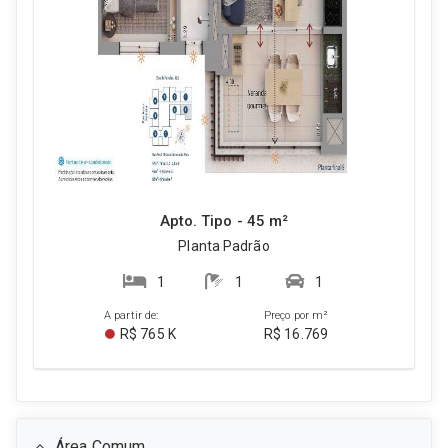
Apto. Tipo - 45 m²
Planta Padrão
1
1
1
A partir de:
Preço por m²
R$ 765 K
R$ 16.769
Área Comum