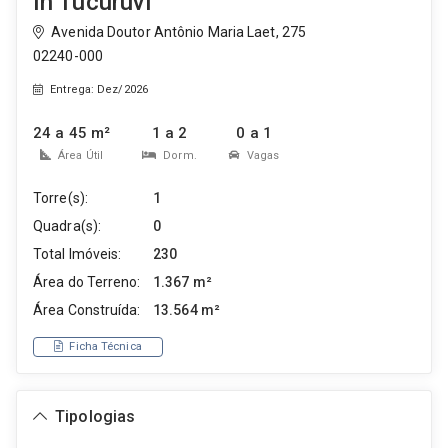
In Tucuruvi
Avenida Doutor Antônio Maria Laet, 275
02240-000
Entrega: Dez/2026
24 a 45 m²
1 a 2
0 a 1
Área Útil
Dorm.
Vagas
Torre(s):
1
Quadra(s):
0
Total Imóveis:
230
Área do Terreno:
1.367 m²
Área Construída:
13.564 m²
Ficha Técnica
Tipologias