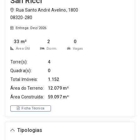
San Ricci
Rua Santo André Avelino, 1800
08320-280
Entrega: Dez/2026
33 m²
2
0
Área Útil
Dorm.
Vagas
Torre(s):
4
Quadra(s):
0
Total Imóveis:
1.152
Área do Terreno:
12.079 m²
Área Construída:
59.097 m²
Ficha Técnica
Tipologias