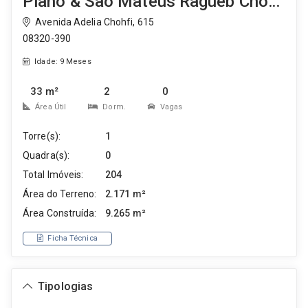
Plano & São Mateus Ragueb Chohfi
Avenida Adelia Chohfi, 615
08320-390
Idade: 9 Meses
33 m²
2
0
Área Útil
Dorm.
Vagas
Torre(s):
1
Quadra(s):
0
Total Imóveis:
204
Área do Terreno:
2.171 m²
Área Construída:
9.265 m²
Ficha Técnica
Tipologias