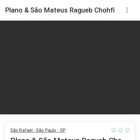
Plano & São Mateus Ragueb Chohfi
São Rafael - São Paulo - SP