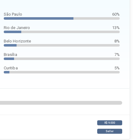
São Paulo
60%
Rio de Janeiro
13%
Belo Horizonte
8%
Brasília
7%
Curitiba
5%
R$ 9.000
Seller