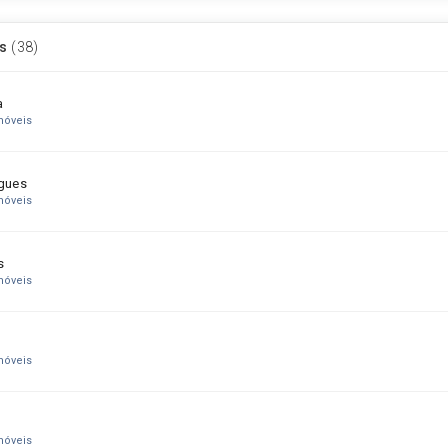
as
(38)
a
móveis
gues
móveis
s
móveis
móveis
móveis