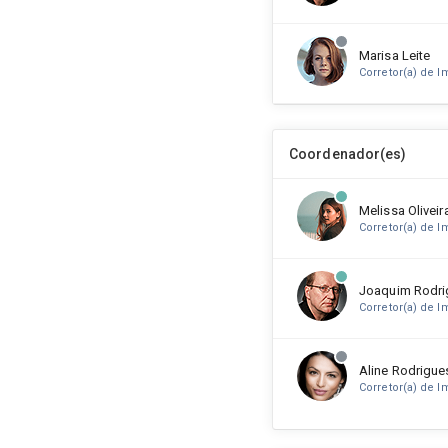
Marisa Leite
Corretor(a) de I
Antônio Bezerr
Coordenador(es)
Corretor(a) de I
Melissa Oliveir
Livia Hatchens
Corretor(a) de I
Corretor(a) de I
Joaquim Rodri
Melissa Oliveir
Corretor(a) de I
Corretor(a) de I
Aline Rodrigue
Joaquim Rodri
Corretor(a) de I
Corretor(a) de I