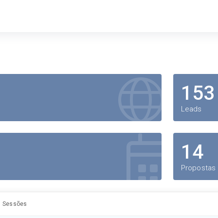
153
Leads
14
Propostas
Sessões