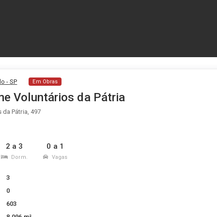
o - SP
Em Obras
me Voluntários da Pátria
 da Pátria, 497
2 a 3
0 a 1
Dorm.
Vagas
3
0
603
8.096 m²