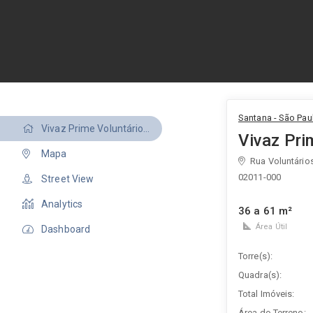
Santana - São Paul
Vivaz Prime Voluntários da Pátria
Vivaz Pri
Mapa
Rua Voluntários
02011-000
Street View
Analytics
36 a 61 m²
Área Útil
Dashboard
Torre(s):
Quadra(s):
Total Imóveis:
Área do Terreno: