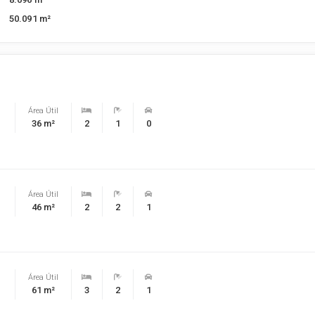
50.091 m²
Área Útil
36 m²
2
1
0
Área Útil
46 m²
2
2
1
Área Útil
61 m²
3
2
1