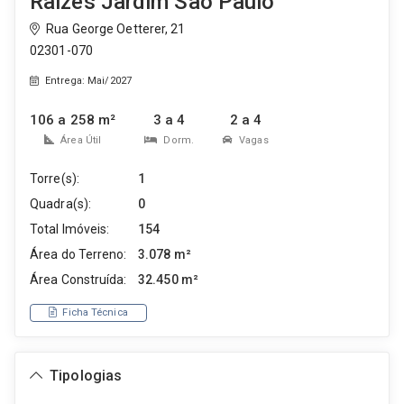
Raizes Jardim São Paulo
Rua George Oetterer, 21
02301-070
Entrega: Mai/2027
106 a 258 m²
3 a 4
2 a 4
Área Útil
Dorm.
Vagas
Torre(s):
1
Quadra(s):
0
Total Imóveis:
154
Área do Terreno:
3.078 m²
Área Construída:
32.450 m²
Ficha Técnica
Tipologias