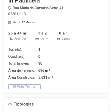
In Paulicéia
Rua Maria do Carvalho Sene, 41
02301-110
Idade: 17 Meses
26 a 44 m²
1 a 2
0 a 1
Área Útil
Dorm.
Vagas
Torre(s):
1
Quadra(s):
0
Total Imóveis:
90
Área do Terreno:
696 m²
Área Construída:
5.631 m²
Ficha Técnica
Tipologias