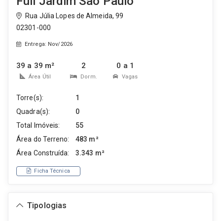
Full Jardim São Paulo
Rua Júlia Lopes de Almeida, 99
02301-000
Entrega: Nov/2026
39 a 39 m²
2
0 a 1
Área Útil
Dorm.
Vagas
Torre(s):
1
Quadra(s):
0
Total Imóveis:
55
Área do Terreno:
483 m²
Área Construída:
3.343 m²
Ficha Técnica
Tipologias