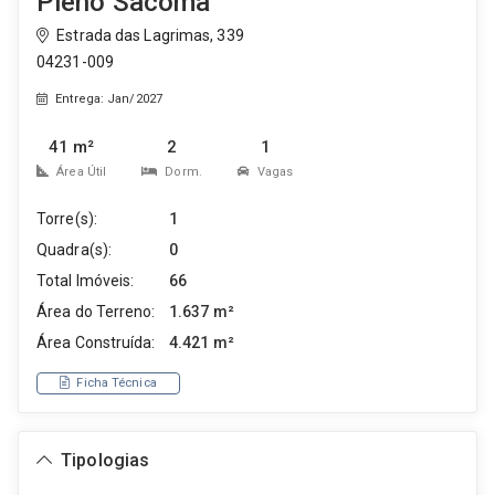
Pleno Sacomã
Estrada das Lagrimas, 339
04231-009
Entrega: Jan/2027
41 m²
2
1
Área Útil
Dorm.
Vagas
Torre(s):
1
Quadra(s):
0
Total Imóveis:
66
Área do Terreno:
1.637 m²
Área Construída:
4.421 m²
Ficha Técnica
Tipologias