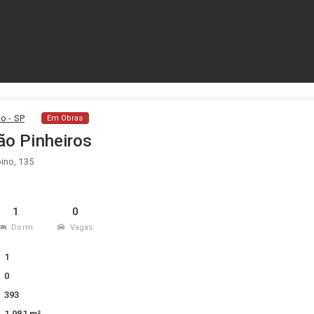
lo - SP
Em Obras
ão Pinheiros
ino, 135
1
0
Dorm.
Vagas
1
0
393
1.981 m²