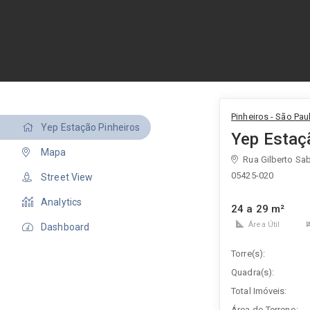
Pinheiros - São Pau
Yep Estação Pinheiros
Yep Estaç
Mapa
Rua Gilberto Sab
05425-020
Street View
Analytics
24 a 29 m²
Área Útil
Dashboard
Torre(s):
Quadra(s):
Total Imóveis:
Área do Terreno: