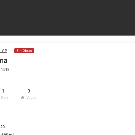
- SP
Em Obras
ima
, 1518
1
0
Dorm.
Vagas
1
0
320
1.585 m²