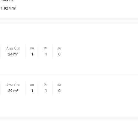
11.924 m²
Área Útil
24 m²
1
1
0
Área Útil
29 m²
1
1
0