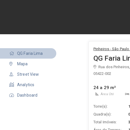
Pinheiros - São Paulo 
QG Faria Lima
QG Faria L
Mapa
Rua dos Pinheiros
05422-002
Street View
Analytics
24 a 29 m²
Área Útil
Dashboard
Torre(s):
Quadra(s):
Total Imóveis:
Área do Terreno: