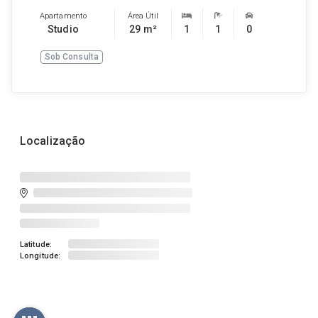
Apartamento
Área Útil
Studio
29 m²
1
1
0
Sob Consulta
Localização
Latitude:
Longitude: