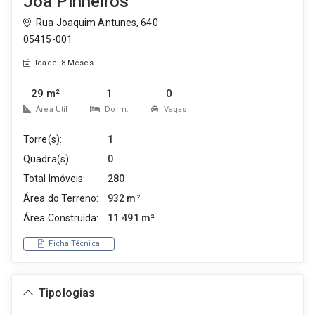
Joá Pinheiros
Rua Joaquim Antunes, 640
05415-001
Idade: 8 Meses
29 m²
1
0
Área Útil
Dorm.
Vagas
Torre(s):
1
Quadra(s):
0
Total Imóveis:
280
Área do Terreno:
932 m²
Área Construída:
11.491 m²
Ficha Técnica
Tipologias