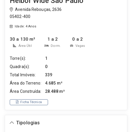
Helbor Wide São Paulo
Avenida Rebouças, 2636
05402-400
Idade: 4 Anos
30 a 130 m²
1 a 2
0 a 2
Área Útil
Dorm.
Vagas
Torre(s):
1
Quadra(s):
0
Total Imóveis:
339
Área do Terreno:
4.685 m²
Área Construída:
28.488 m²
Ficha Técnica
Tipologias