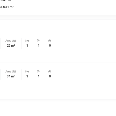
23.031 m²
Área Útil
25 m²
1
1
0
Área Útil
31 m²
1
1
0