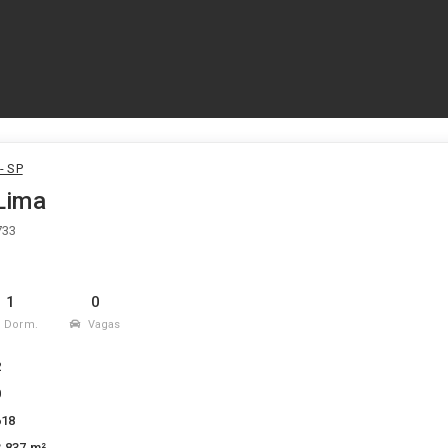
- SP
 Lima
733
1
0
Dorm.
Vagas
2
0
618
3.837 m²