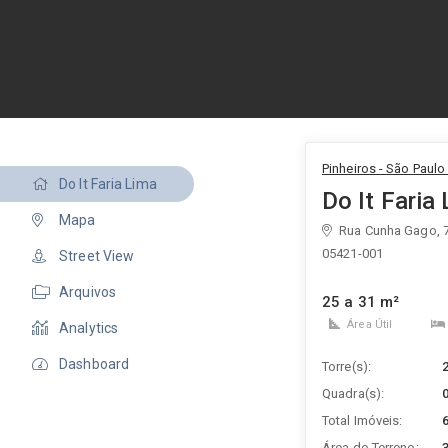
Pinheiros - São Paulo 
Do It Faria Lima
Do It Faria
Mapa
Rua Cunha Gago, 
05421-001
Street View
Arquivos
25 a 31 m²
Área Útil
Analytics
Dashboard
Torre(s):
Quadra(s):
Total Imóveis:
Área do Terreno: