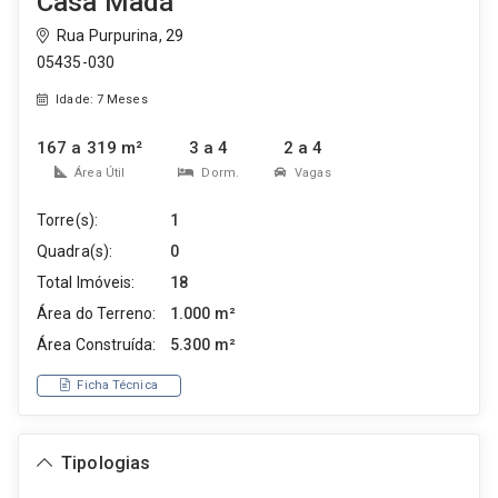
Casa Madá
Rua Purpurina, 29
05435-030
Idade: 7 Meses
167 a 319 m²
3 a 4
2 a 4
Área Útil
Dorm.
Vagas
Torre(s):
1
Quadra(s):
0
Total Imóveis:
18
Área do Terreno:
1.000 m²
Área Construída:
5.300 m²
Ficha Técnica
Tipologias