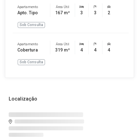
Apartamento
Área Útil
Apto. Tipo
167 m²
3
3
2
Sob Consulta
Apartamento
Área Útil
Cobertura
319 m²
4
4
4
Sob Consulta
Localização