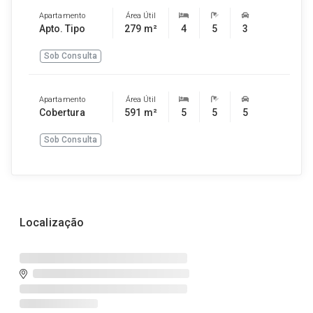
Apartamento
Área Útil
Apto. Tipo
279 m²
4
5
3
Sob Consulta
Apartamento
Área Útil
Cobertura
591 m²
5
5
5
Sob Consulta
Localização