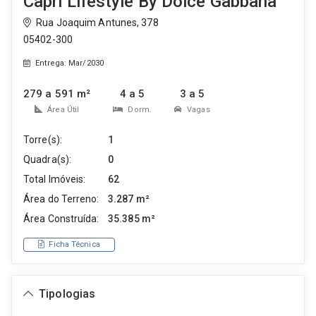
Capri Lifestyle By Dolce Gabbana
Rua Joaquim Antunes, 378
05402-300
Entrega: Mar/2030
279 a 591 m²
4 a 5
3 a 5
Área Útil
Dorm.
Vagas
Torre(s):
1
Quadra(s):
0
Total Imóveis:
62
Área do Terreno:
3.287 m²
Área Construída:
35.385 m²
Ficha Técnica
Tipologias