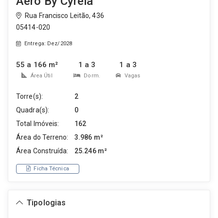
Aero By Cyrela
Rua Francisco Leitão, 436
05414-020
Entrega: Dez/2028
55 a 166 m²
1 a 3
1 a 3
Área Útil
Dorm.
Vagas
Torre(s):
2
Quadra(s):
0
Total Imóveis:
162
Área do Terreno:
3.986 m²
Área Construída:
25.246 m²
Ficha Técnica
Tipologias