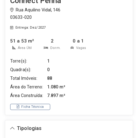
Connect Penha
Rua Aquilino Vidal, 146
03633-020
Entrega: Dez/2027
51 a 53 m²
2
0 a 1
Área Útil
Dorm.
Vagas
Torre(s):
1
Quadra(s):
0
Total Imóveis:
88
Área do Terreno:
1.080 m²
Área Construída:
7.897 m²
Ficha Técnica
Tipologias