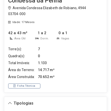
Condessa da Penha
Avenida Condessa Elizabeth de Robiano, 4944
03704-000
Idade: 17 Meses
42 a 43 m²
1 a 2
0 a 1
Área Útil
Dorm.
Vagas
Torre(s):
7
Quadra(s):
0
Total Imóveis:
1.133
Área do Terreno:
14.717 m²
Área Construída:
70.652 m²
Ficha Técnica
Tipologias