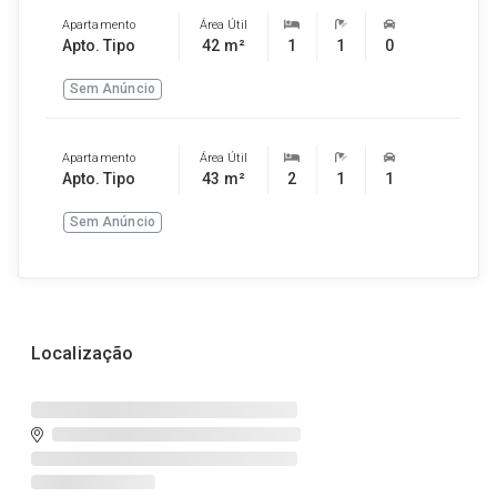
Apartamento
Área Útil
Apto. Tipo
42 m²
1
1
0
Sem Anúncio
Apartamento
Área Útil
Apto. Tipo
43 m²
2
1
1
Sem Anúncio
Localização