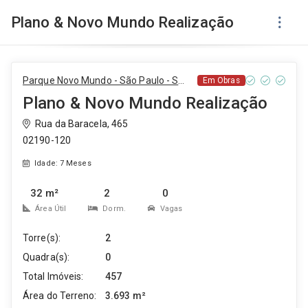
Plano & Novo Mundo Realização
Parque Novo Mundo - São Paulo - SP
Em Obras
Plano & Novo Mundo Realização
Rua da Baracela, 465
02190-120
Idade: 7 Meses
32 m²
2
0
Área Útil
Dorm.
Vagas
Torre(s):
2
Quadra(s):
0
Total Imóveis:
457
Área do Terreno:
3.693 m²