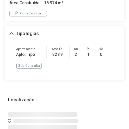
Área Construída:
18.974 m²
Ficha Técnica
Tipologias
Apartamento
Área Útil
Apto. Tipo
32 m²
2
1
0
Sob Consulta
Localização