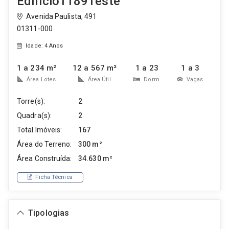
Edificio1189Teste
Avenida Paulista, 491
01311-000
Idade: 4 Anos
1 a 234 m²
12 a 567 m²
1 a 23
1 a 3
Área Lotes
Área Útil
Dorm.
Vagas
Torre(s):
2
Quadra(s):
2
Total Imóveis:
167
Área do Terreno:
300 m²
Área Construída:
34.630 m²
Ficha Técnica
Tipologias