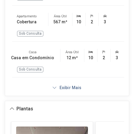
Apartamento
Área Útil
Cobertura
567 m²
10
2
3
Sob Consulta
Casa
Área Útil
Casa em Condomínio
12 m²
10
2
3
Sob Consulta
Exibir Mais
Plantas