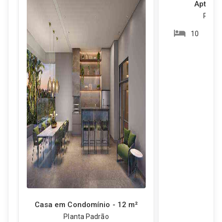
Apto. T
Plant
10
Casa em Condomínio - 12 m²
Planta Padrão