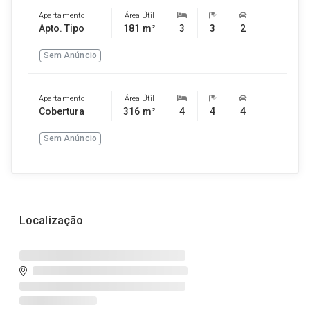
Apartamento
Área Útil
Apto. Tipo
181 m²
3
3
2
Sem Anúncio
Apartamento
Área Útil
Cobertura
316 m²
4
4
4
Sem Anúncio
Localização