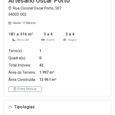
Artesano Oscar Porto
Rua Coronel Oscar Porto, 507
04003-002
Idade: 11 Meses
181 a 316 m²
3 a 4
2 a 4
Área Útil
Dorm.
Vagas
Torre(s):
1
Quadra(s):
0
Total Imóveis:
42
Área do Terreno:
1.997 m²
Área Construída:
13.961 m²
Ficha Técnica
Tipologias