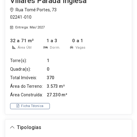
Villares Parada Inglesa
Rua Tomé Portes, 73
02241-010
Entrega: Mai/2027
32 a 71 m²
1 a 3
0 a 1
Área Útil
Dorm.
Vagas
Torre(s):
1
Quadra(s):
0
Total Imóveis:
370
Área do Terreno:
3.573 m²
Área Construída:
27.230 m²
Ficha Técnica
Tipologias